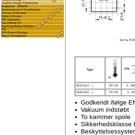
Custom Design Transformer
Ringkerner - 50/60Hz
Strømsensorer & Transformere
Telecom & Netværk
Spoler & Drosler
EMI Støjspoler
SwitchMode HF
Belysning-Ballast-Halogen-
HID
DIN-Skinne Montage
Plug-in Netadaptorer
Set fra PCB
Type
EE20-01/7.../...
70°C/B
3...24
EE20-03/7.../...
70°C/B
3...32
Godkendt ifølge E
Vakuum indstøbt
To kammer spole
Sikkerhedsklasse I
Beskyttelsessyste