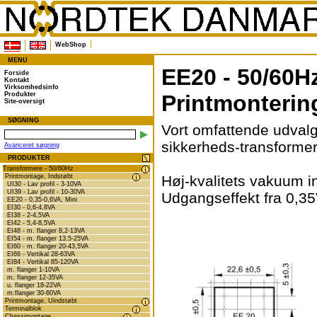
WebShop
MENU
EE20 - 50/60Hz
Forside
Kontakt
Virksomhedsinfo
Produkter
Printmonterin
Site-oversigt
SØGNING
Vort omfattende udvalg
sikkerheds-transformer
Avanceret søgning
PRODUKTER
Transformere - 50/60Hz
Printmontage, Indstøbt
Høj-kvalitets vakuum in
UI30 - Lav profil - 3-10VA
UI39 - Lav profil - 10-30VA
Udgangseffekt fra 0,35
EE20 - 0,35-0,6VA, Mini
EI30 - 0,6-4,8VA
EI38 - 2-4,5VA
EI42 - 5,4-8,5VA
EI48 - m. flanger 8,2-13VA
EI54 - m. flanger 13.5-25VA
EI60 - m. flanger 20-43,5VA
EI66 - Vertikal 28-63VA
EI84 - Vertikal 85-120VA
m. flanger 1-10VA
m. flanger 12-35VA
u. flanger 18-22VA
m.flanger 30-60VA
Printmontage, Uindstøbt
Terminalblok
Chassimontage