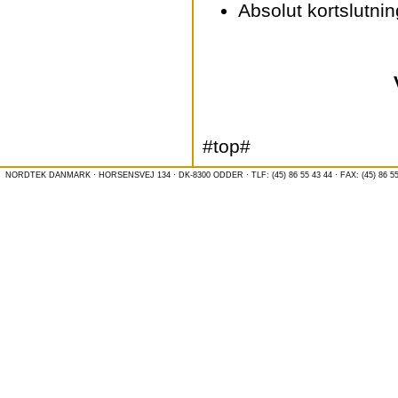
Absolut kortslutnin
#top#
NORDTEK DANMARK · HORSENSVEJ 134 · DK-8300 ODDER · TLF: (45) 86 55 43 44 · FAX: (45) 86 55