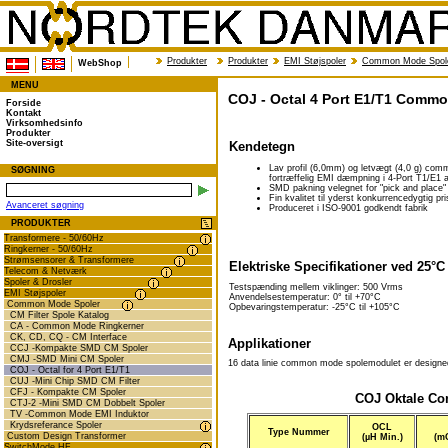
Produkter
Produkter
EMI Støjspoler
Common Mode Spol
WebShop
MENU
COJ - Octal 4 Port E1/T1 Comm
Forside
Kontakt
Virksomhedsinfo
Produkter
Site-oversigt
Kendetegn
Lav profil (6,0mm) og letvægt (4,0 g) co
SØGNING
fortræffelig EMI dæmpning i 4-Port T1/E1 a
SMD pakning velegnet for "pick and place"
Fin kvalitet til yderst konkurrencedygtig pr
Avanceret søgning
Produceret i ISO-9001 godkendt fabrik
PRODUKTER
Transformere - 50/60Hz
Ringkerner - 50/60Hz
Strømsensorer & Transformere
Elektriske Specifikationer ved 25°C
Telecom & Netværk
Spoler & Drosler
Testspænding mellem viklinger: 500 Vrms
EMI Støjspoler
Anvendelsestemperatur: 0° til +70°C
Common Mode Spoler
Opbevaringstemperatur: -25°C til +105°C
CM Filter Spole Katalog
CA - Common Mode Ringkerner
CK, CD, CQ - CM Interface
Applikationer
CCJ -Kompakte SMD CM Spoler
CMJ -SMD Mini CM Spoler
16 data linie common mode spolemodulet er designed f
COJ - Octal for 4 Port E1/T1
CUJ -Mini Chip SMD CM Filter
CFJ - Kompakte CM Spoler
COJ Oktale Co
CTJ-2 -Mini SMD CM Dobbelt Spoler
TV -Common Mode EMI Induktor
Krydsreferance Spoler
OCL
Type Nummer
Custom Design Transformer
(µH Min.)
(m
SwitchMode HF