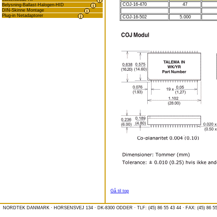
COJ-16-470
47
Belysning-Ballast-Halogen-HID
DIN-Skinne Montage
Plug-in Netadaptorer
COJ-16-502
5.000
Gå til top
NORDTEK DANMARK · HORSENSVEJ 134 · DK-8300 ODDER · TLF: (45) 86 55 43 44 · FAX: (45) 86 55